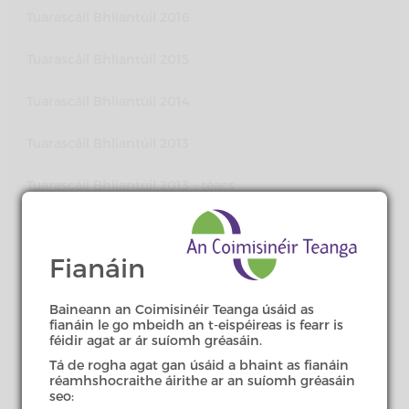
Tuarascáil Bhliantúil 2016
Tuarascáil Bhliantúil 2015
Tuarascáil Bhliantúil 2014
Tuarascáil Bhliantúil 2013
Tuarascáil Bhliantúil 2013 - téacs
amháin
Tuarascáil Bhliantúil 2012
Fianáin
Tuarascáil Bhliantúil 2012 - téacs
amháin
Baineann an Coimisinéir Teanga úsáid as
fianáin le go mbeidh an t-eispéireas is fearr is
féidir agat ar ár suíomh gréasáin.
Tuarascáil Bhliantúil 2011
Tá de rogha agat gan úsáid a bhaint as fianáin
réamhshocraithe áirithe ar an suíomh gréasáin
Tuarascáil Bhliantúil 2011 - téacs
seo: