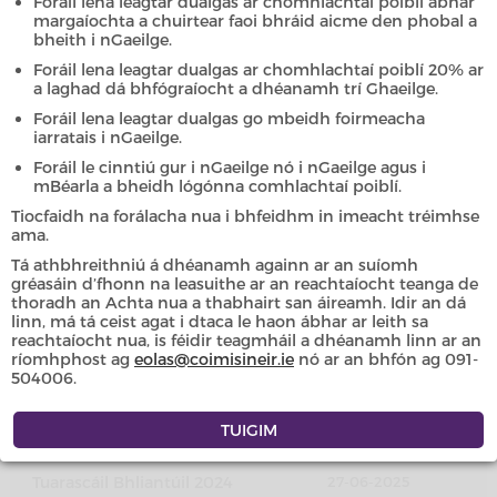
Tuarascálacha Bliantúla
Foráil lena leagtar dualgas ar chomhlachtaí poiblí ábhar
margaíochta a chuirtear faoi bhráid aicme den phobal a
bheith i nGaeilge.
Foráil lena leagtar dualgas ar chomhlachtaí poiblí 20% ar
a laghad dá bhfógraíocht a dhéanamh trí Ghaeilge.
Soláthraíonn an Coimisinéir Teanga tuarascáil bhliantúil faoi
obair Oifig an Choimisinéara Teanga don Aire Forbartha
Foráil lena leagtar dualgas go mbeidh foirmeacha
iarratais i nGaeilge.
Tuaithe agus Pobail agus Gaeltachta lena leagan os comhair
Thithe an Oireachtais.
Foráil le cinntiú gur i nGaeilge nó i nGaeilge agus i
mBéarla a bheidh lógónna comhlachtaí poiblí.
Tá fáil anseo ar thuarascálacha bliantúla Oifig an
Tiocfaidh na forálacha nua i bhfeidhm in imeacht tréimhse
Choimisinéara Teanga ó 2004 i leith. Tá cóipeanna anseo atá
ama.
daite agus ar aon dul leis an gcóip chlóite chomh maith le
Tá athbhreithniú á dhéanamh againn ar an suíomh
cóipeanna le téacs amháin.
gréasáin d’fhonn na leasuithe ar an reachtaíocht teanga de
thoradh an Achta nua a thabhairt san áireamh. Idir an dá
linn, má tá ceist agat i dtaca le haon ábhar ar leith sa
reachtaíocht nua, is féidir teagmháil a dhéanamh linn ar an
ríomhphost ag
eolas@coimisineir.ie
nó ar an bhfón ag 091-
ÍOSLÓDÁIL
504006.
Tuarascáil Bhliantúil 2025
16-07-2026
Tuarascáil Bhliantúil 2024
27-06-2025