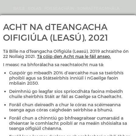
Skip
to
BAILE
EOLAS
FOILSEACHÁIN
SONRAÍ TEAGMHÁLA
main
content
Search
ACHT NA dTEANGACHA
An
OIFIGIÚLA (LEASÚ), 2021
Coimisinéir
Teanga
Tá Bille na dTeangacha Oifigiúla (Leasú), 2019 achtaithe ón
22 Nollaig 2021.
Tá cóip den Acht nua le fáil anseo.
I measc na bhforálacha sa reachtaíocht nua tá:
Cuspóir go mbeadh 20% d’earcaithe nua sa tseirbhís
GAEILGE
ENGLISH
phoiblí agus sa Státseirbhís inniúil i nGaeilge faoin
mbliain 2030.
ROGHCHLÁR
Deimhniú go leagfar síos spriocdháta faoina mbeidh
chuile sheirbhís Stáit ar fáil as Gaeilge sa Ghaeltacht.
Foráil chun deireadh a chur le córas na scéimeanna
»
»
Nuacht & Imeachtaí
Tuarascálacha Bliantúla
teanga agus córas caighdeán seirbhíse a bhunú.
Foráil chun a chinntiú go bhfreagraítear cumarsáid a
dhéantar le comhlacht poiblí ar na meáin shóisialta sa
teanga oifigiúil chéanna.