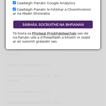
amháin
Ceadaigh Fianáin Google Analytics
Ceadaigh Fianáin le hÁbhar a Chomhroinnt
Tuarascáil Bhliantúil 2010
ar na Meáin Shóisialta
Tuarascáil Bhliantúil 2010 - téacs
amháin
Tá liosta sa
Pholasaí Príobháideachais
seo de
na fianáin uile a d’fhéadfadh a bheith in úsáid
Tuarascáil Bhliantúil 2009
ar an suíomh gréasáin seo.
Tuarascáil Bhliantúil 2009 - téacs
amháin
Tuarascáil Bhliantúil 2008
Tuarascáil Bhliantúil 2008 - téacs
amháin
Tuarascáil Bhliantúil 2007
Tuarascáil Bhliantúil 2007 – téacs