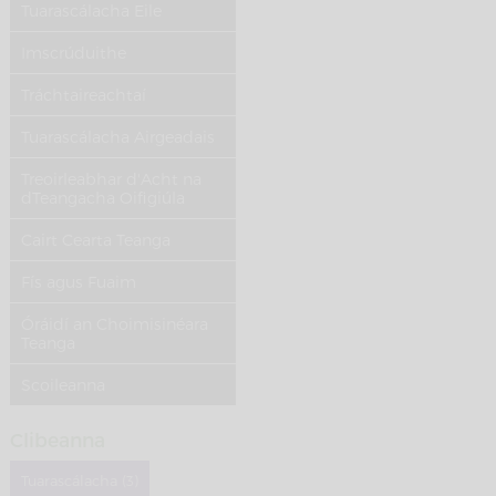
Tuarascálacha Eile
Imscrúduithe
Tráchtaireachtaí
Tuarascálacha Airgeadais
Treoirleabhar d'Acht na
dTeangacha Oifigiúla
Cairt Cearta Teanga
Fís agus Fuaim
Óráidí an Choimisinéara
Teanga
Scoileanna
Clibeanna
Tuarascálacha (3)