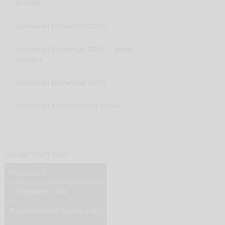
amháin
Tuarascáil Bhliantúil 2006
Tuarascáil Bhliantúil 2006 – téacs
amháin
Tuarascáil Bhliantúil 2005
Tuarascáil Tionscnaimh 2004
Sa Rannóg Seo
Preasráitis
Foilseacháin Eile
Tuarascálacha Faireacháin